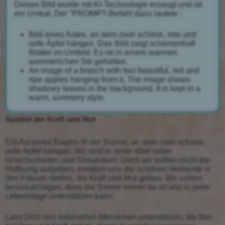
Dieses Bild wurde mit KI-Technologie erzeugt und ist
ein Unikat. Der "PROMPT-Befahl dazu lautete :
Bild eines Astes, an dem zwei schöne, rote und
reife Äpfel hängen. Das Bild zeigt schemenhaft
Blätter im Umfeld. Es ist in einem warmen,
sommerlichen Stil gehalten.
An image of a branch with two beautiful, red and
ripe apples hanging from it. The image shows
shadowy leaves in the background. It is kept in a
warm, summery style.
Symbol der Kraft und Mut
Ein Ast eines Baums in der Sonne, an dem zwei schöne,
reife Äpfel hängen. Wir sind in einer Welt voller
Unsicherheiten und Einsamkeit. Doch wir sollten nicht die
Hoffnung aufgeben, sondern uns die schönen Momente in
den Fokuss stellen, die Kraft und Mut geben. Wir sollten
berücksichtigen, dass die Sonne immer da ist und in jeder
Lebenslage unterstützen kann.
Lass Dich von liebevollen Menschen unterstützen, die Mut