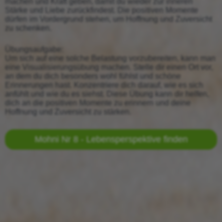
machen und Kraft geben, damit du wieder zur inneren
Stärke und Liebe zurückfindest. Die positiven Momente
dürfen im Vordergrund stehen, um Hoffnung und Zuversicht
zu schenken.
Übungsaufgabe:
Um sich auf eine solche Belastung vorzubereiten, kann man
eine Visualisierungsübung machen. Stelle dir einen Ort vor,
an dem du dich besonders wohl fühlst und schöne
Erinnerungen hast. Konzentriere dich darauf, wie es sich
anfühlt und wie du es siehst. Diese Übung kann dir helfen,
dich an die positiven Momente zu erinnern und deine
Hoffnung und Zuversicht zu stärken.
Mohni Nr 8 - Lebensperspektive finden