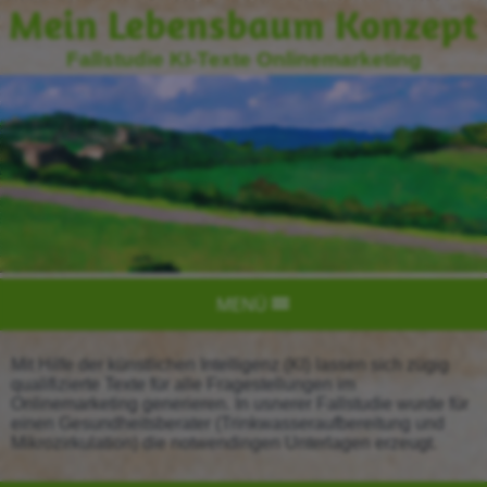
Mein Lebensbaum Konzept
Fallstudie KI-Texte Onlinemarketing
MENÜ
Mit Hilfe der künstlichen Intelligenz (KI) lassen sich zügig
qualifizierte Texte für alle Fragestellungen im
Onlinemarketing generieren. In usnerer Fallstudie wurde für
einen Gesundheitsberater (Trinkwasseraufbereitung und
Mikrozirkulation) die notwendingen Unterlagen erzeugt.